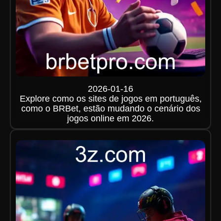
2026-01-16
Explore como os sites de jogos em português,
como o BRBet, estão mudando o cenário dos
jogos online em 2026.