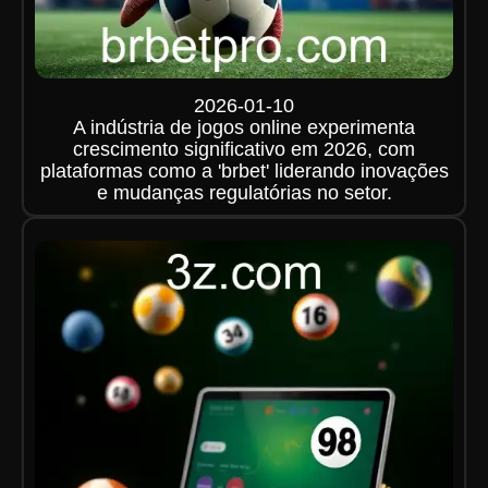
2026-01-10
A indústria de jogos online experimenta
crescimento significativo em 2026, com
plataformas como a 'brbet' liderando inovações
e mudanças regulatórias no setor.