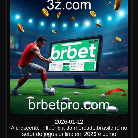
2026-01-12
A crescente influência do mercado brasileiro no
setor de jogos online em 2026 e como