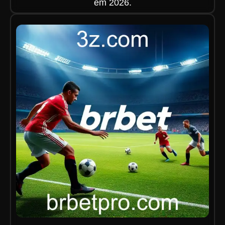
em 2026.