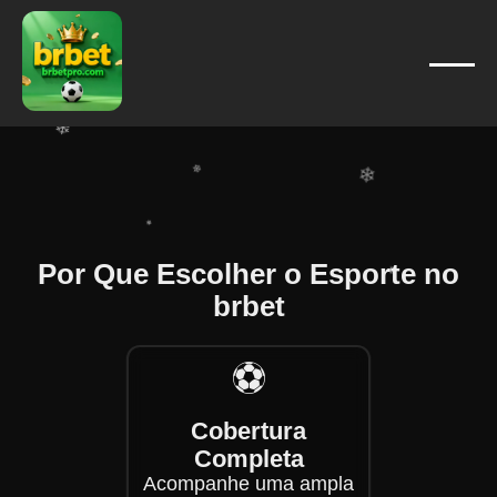
❄
❄
❄
❄
❄
❄
❄
Por Que Escolher o Esporte no
❄
❄
brbet
❄
⚽
❄
Cobertura
Completa
Acompanhe uma ampla