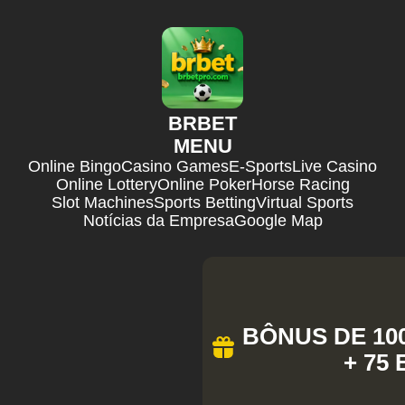
BRBET
MENU
Online Bingo
Casino Games
E-Sports
Live Casino
Online Lottery
Online Poker
Horse Racing
Slot Machines
Sports Betting
Virtual Sports
Notícias da Empresa
Google Map
BÔNUS DE 100
+ 75