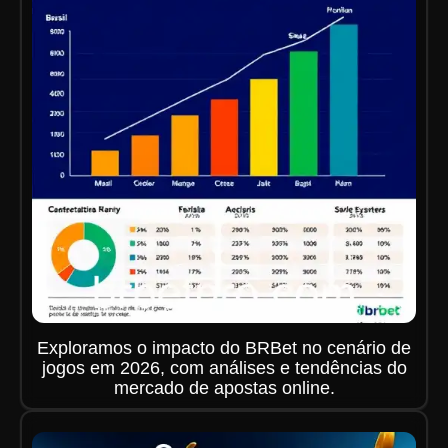
Exploramos o impacto do BRBet no cenário de
jogos em 2026, com análises e tendências do
mercado de apostas online.