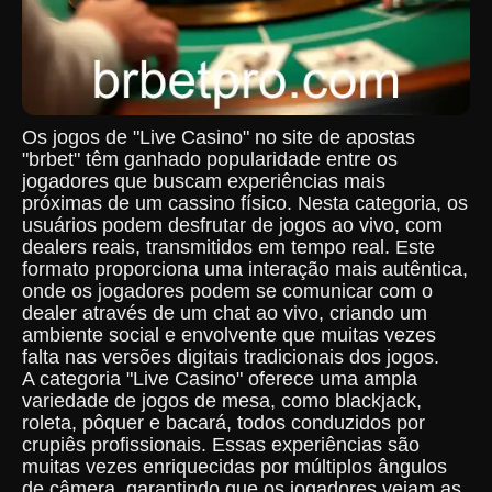
Os jogos de "Live Casino" no site de apostas
"brbet" têm ganhado popularidade entre os
jogadores que buscam experiências mais
próximas de um cassino físico. Nesta categoria, os
usuários podem desfrutar de jogos ao vivo, com
dealers reais, transmitidos em tempo real. Este
formato proporciona uma interação mais autêntica,
onde os jogadores podem se comunicar com o
dealer através de um chat ao vivo, criando um
ambiente social e envolvente que muitas vezes
falta nas versões digitais tradicionais dos jogos.
A categoria "Live Casino" oferece uma ampla
variedade de jogos de mesa, como blackjack,
roleta, pôquer e bacará, todos conduzidos por
crupiês profissionais. Essas experiências são
muitas vezes enriquecidas por múltiplos ângulos
de câmera, garantindo que os jogadores vejam as