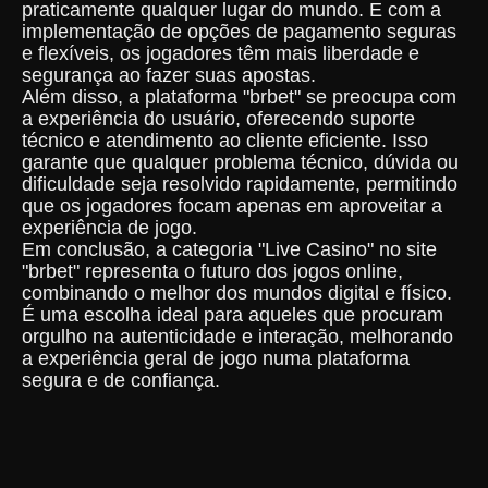
praticamente qualquer lugar do mundo. E com a
implementação de opções de pagamento seguras
e flexíveis, os jogadores têm mais liberdade e
segurança ao fazer suas apostas.
Além disso, a plataforma "brbet" se preocupa com
a experiência do usuário, oferecendo suporte
técnico e atendimento ao cliente eficiente. Isso
garante que qualquer problema técnico, dúvida ou
dificuldade seja resolvido rapidamente, permitindo
que os jogadores focam apenas em aproveitar a
experiência de jogo.
Em conclusão, a categoria "Live Casino" no site
"brbet" representa o futuro dos jogos online,
combinando o melhor dos mundos digital e físico.
É uma escolha ideal para aqueles que procuram
orgulho na autenticidade e interação, melhorando
a experiência geral de jogo numa plataforma
segura e de confiança.