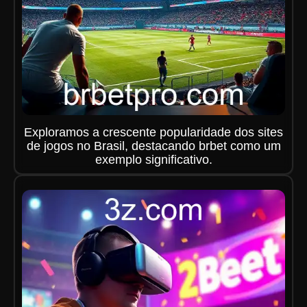
Exploramos a crescente popularidade dos sites
de jogos no Brasil, destacando brbet como um
exemplo significativo.