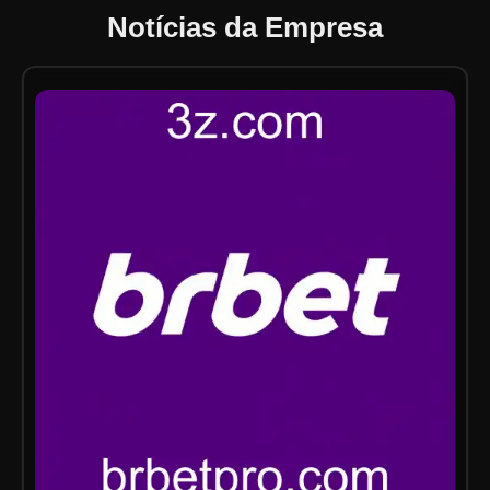
Notícias da Empresa