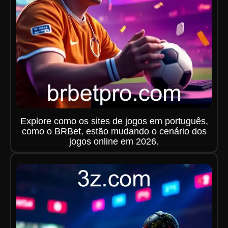
Explore como os sites de jogos em português,
como o BRBet, estão mudando o cenário dos
jogos online em 2026.