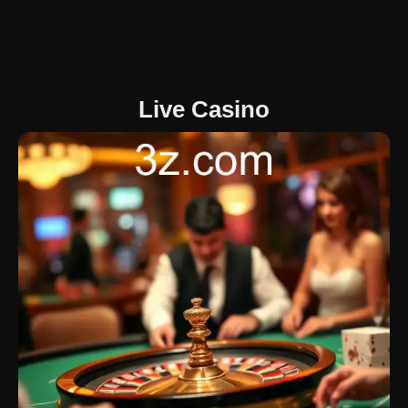
Live Casino