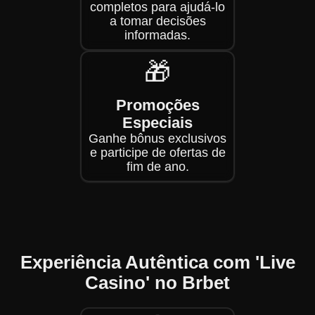
completos para ajudá-lo
a tomar decisões
informadas.
🎁
Promoções
Especiais
Ganhe bônus exclusivos
e participe de ofertas de
fim de ano.
Experiência Autêntica com 'Live
Casino' no Brbet