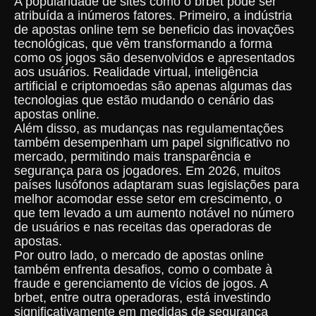
A popularidade de sites como o brbet pode ser
atribuída a inúmeros fatores. Primeiro, a indústria
de apostas online tem se beneficio das inovações
tecnológicas, que vêm transformando a forma
como os jogos são desenvolvidos e apresentados
aos usuários. Realidade virtual, inteligência
artificial e criptomoedas são apenas algumas das
tecnologias que estão mudando o cenário das
apostas online.
Além disso, as mudanças nas regulamentações
também desempenham um papel significativo no
mercado, permitindo mais transparência e
segurança para os jogadores. Em 2026, muitos
países lusófonos adaptaram suas legislações para
melhor acomodar esse setor em crescimento, o
que tem levado a um aumento notável no número
de usuários e nas receitas das operadoras de
apostas.
Por outro lado, o mercado de apostas online
também enfrenta desafios, como o combate à
fraude e gerenciamento de vícios de jogos. A
brbet, entre outra operadoras, está investindo
significativamente em medidas de segurança