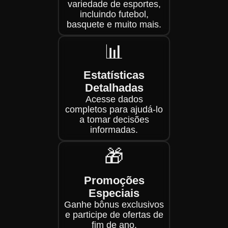
variedade de esportes,
incluindo futebol,
basquete e muito mais.
📊
Estatísticas
Detalhadas
Acesse dados
completos para ajudá-lo
a tomar decisões
informadas.
🎁
Promoções
Especiais
Ganhe bônus exclusivos
e participe de ofertas de
fim de ano.