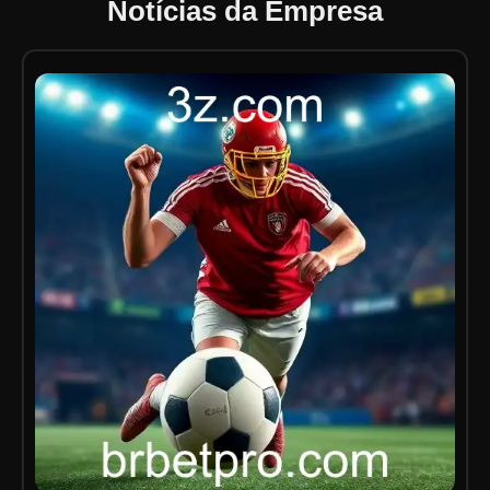
Notícias da Empresa