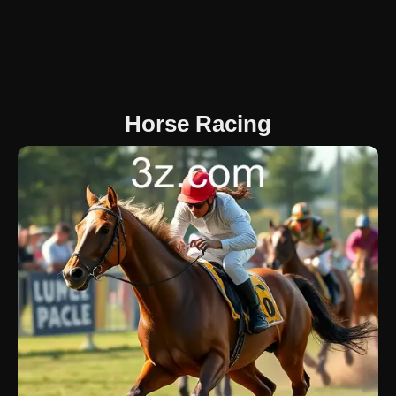
Horse Racing