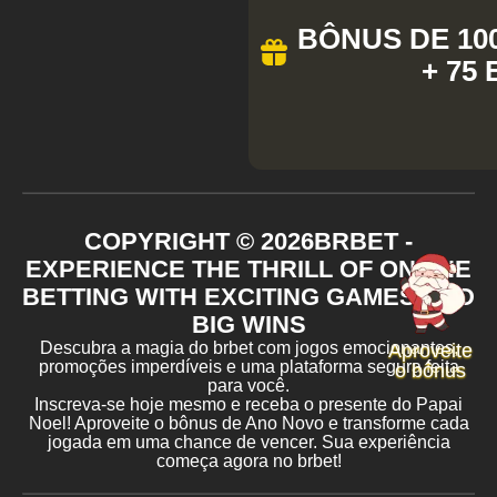
BÔNUS DE 100
+ 75
COPYRIGHT ©
2026
BRBET -
EXPERIENCE THE THRILL OF ONLINE
BETTING WITH EXCITING GAMES AND
BIG WINS
Descubra a magia do brbet com jogos emocionantes,
Aproveite
promoções imperdíveis e uma plataforma segura feita
o bônus
para você.
Inscreva-se hoje mesmo e receba o presente do Papai
Noel! Aproveite o bônus de Ano Novo e transforme cada
jogada em uma chance de vencer. Sua experiência
começa agora no brbet!