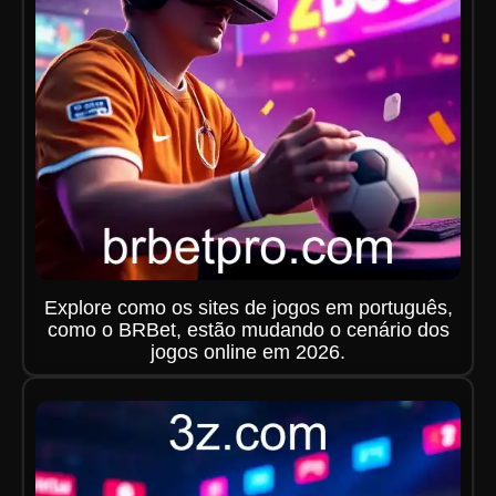
Explore como os sites de jogos em português,
como o BRBet, estão mudando o cenário dos
jogos online em 2026.