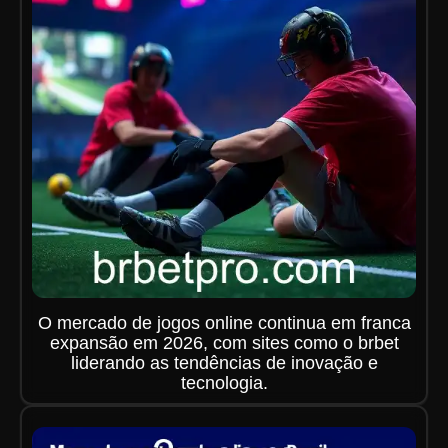
O mercado de jogos online continua em franca
expansão em 2026, com sites como o brbet
liderando as tendências de inovação e
tecnologia.