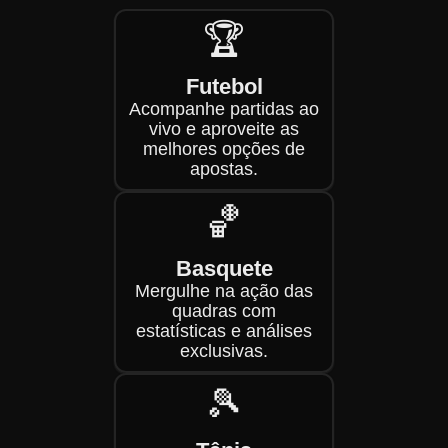
🏆
Futebol
Acompanhe partidas ao
vivo e aproveite as
melhores opções de
apostas.
🏀
Basquete
Mergulhe na ação das
quadras com
estatísticas e análises
exclusivas.
🎾