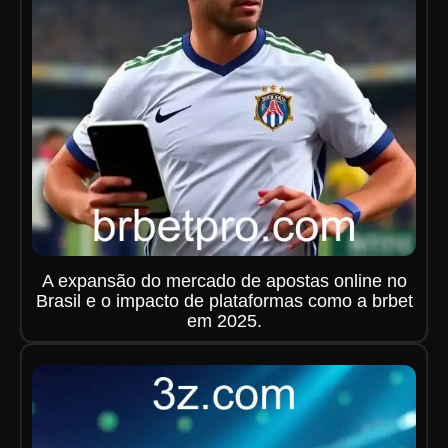
A expansão do mercado de apostas online no
Brasil e o impacto de plataformas como a brbet
em 2025.