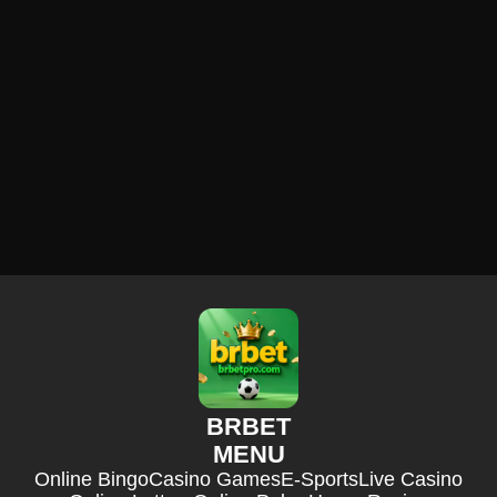
BRBET
MENU
Online Bingo
Casino Games
E-Sports
Live Casino