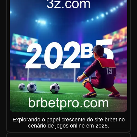
Explorando o papel crescente do site brbet no
cenário de jogos online em 2025.