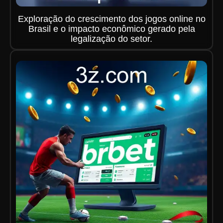
Exploração do crescimento dos jogos online no
Brasil e o impacto econômico gerado pela
legalização do setor.