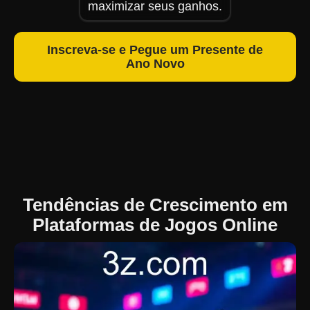
maximizar seus ganhos.
Inscreva-se e Pegue um Presente de
Ano Novo
Tendências de Crescimento em
Plataformas de Jogos Online