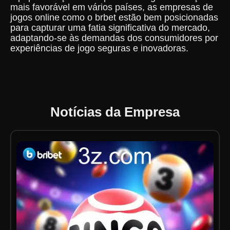
mais favorável em vários países, as empresas de
jogos online como o brbet estão bem posicionadas
para capturar uma fatia significativa do mercado,
adaptando-se às demandas dos consumidores por
experiências de jogo seguras e inovadoras.
Notícias da Empresa