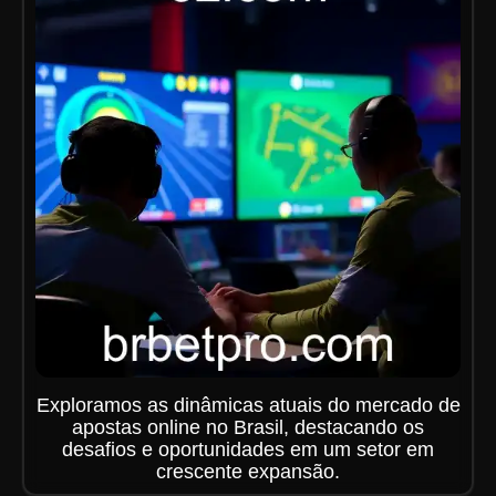
Exploramos as dinâmicas atuais do mercado de
apostas online no Brasil, destacando os
desafios e oportunidades em um setor em
crescente expansão.