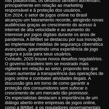
nas plataformas, os desafios também aumentam,
principalmente em relação ao marketing
responsável e à proteção dos usuários.
Em 2024, o setor de jogos online no Brasil
alcançou um faturamento recorde, atingindo novas
audiências graças ao crescimento do acesso à
internet de alta velocidade e ao aumento do
interesse por jogos digitais durante os anos de
pandemia. A BRBet se destacou por sua inovação
ao implementar medidas de segurança cibernética
avançadas, garantindo uma experiência de jogo
segura e justa para seus usuários.
Contudo, 2025 trouxe novos desafios regulatórios.
O governo brasileiro tem se mostrado mais
vigilante em relação ao setor, propondo leis que
visam aumentar a transparência das operações de
jogos online e combater atividades ilegais. A
discussão gira em torno de como garantir a
proteção dos consumidores sem sufocar o
crescimento de um mercado tão promissor.
Os especialistas destacam a importância de um
diálogo aberto entre empresas de jogos online,
como a BRBet, e os reguladores governamentais