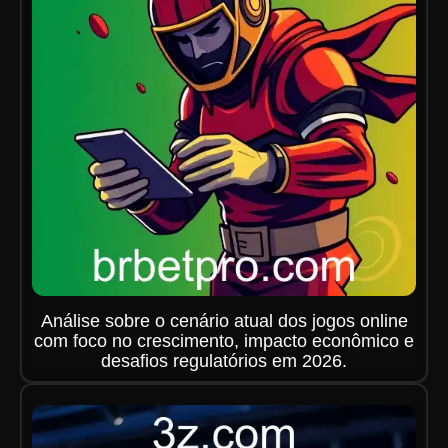
Análise sobre o cenário atual dos jogos online
com foco no crescimento, impacto econômico e
desafios regulatórios em 2026.