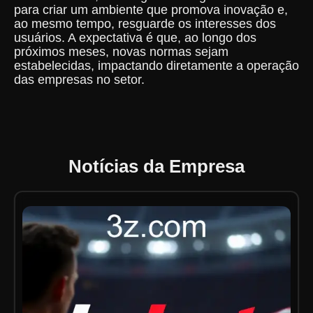
para criar um ambiente que promova inovação e,
ao mesmo tempo, resguarde os interesses dos
usuários. A expectativa é que, ao longo dos
próximos meses, novas normas sejam
estabelecidas, impactando diretamente a operação
das empresas no setor.
Notícias da Empresa