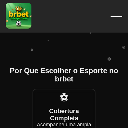
❄
❄
❄
❄
❄
❄
❄
❄
❄
Por Que Escolher o Esporte no
❄
❄
brbet
❄
⚽
Cobertura
Completa
Acompanhe uma ampla