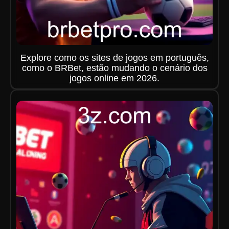
Explore como os sites de jogos em português,
como o BRBet, estão mudando o cenário dos
jogos online em 2026.