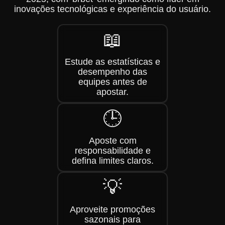
inovações tecnológicas e experiência do usuário.
📖
Estude as estatísticas e
desempenho das
equipes antes de
apostar.
🕒
Aposte com
responsabilidade e
defina limites claros.
💡
Aproveite promoções
sazonais para