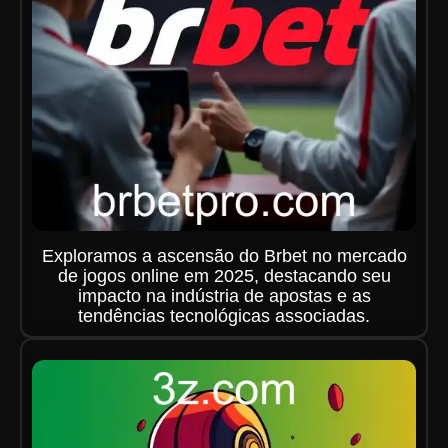
Exploramos a ascensão do Brbet no mercado
de jogos online em 2025, destacando seu
impacto na indústria de apostas e as
tendências tecnológicas associadas.