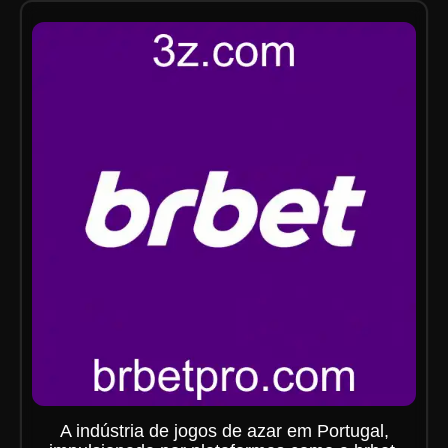
A indústria de jogos de azar em Portugal,