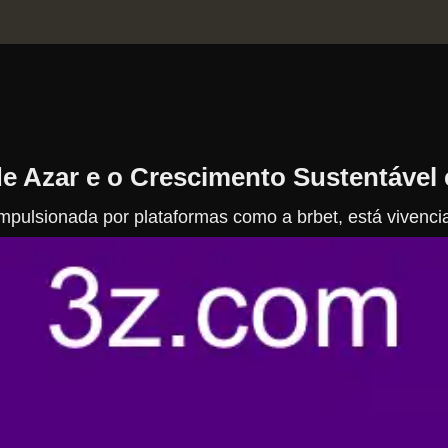
e Azar e o Crescimento Sustentável
 impulsionada por plataformas como a brbet, está viven