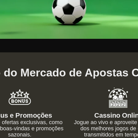
 do Mercado de Apostas On
us e Promoções
Cassino Onli
 ofertas exclusivas, como
Jogue ao vivo e aproveit
 boas-vindas e promoções
dos melhores jogos de
sazonais.
transmitidos em tempo