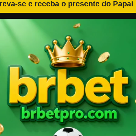
reva-se e receba o presente do Papai