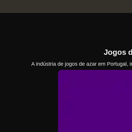
Jogos d
A indústria de jogos de azar em Portugal,