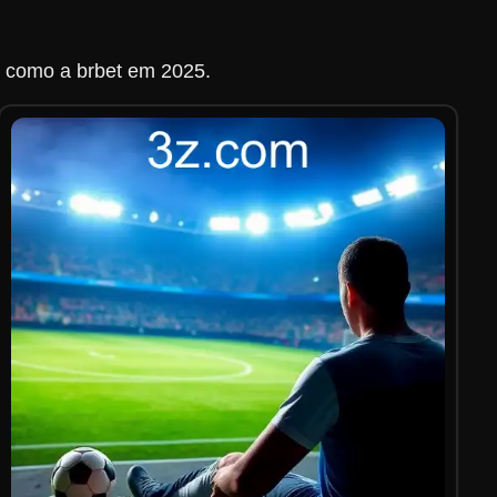
s como a brbet em 2025.