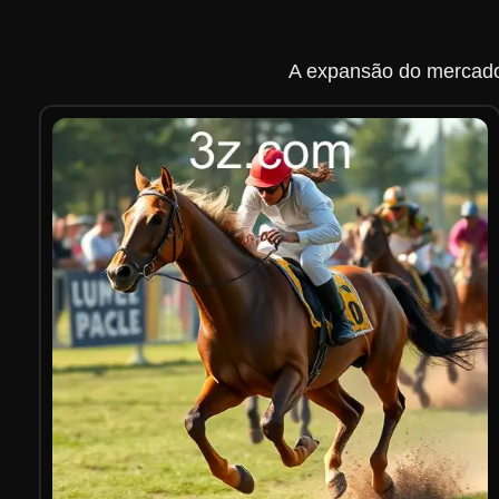
A expansão do mercado 