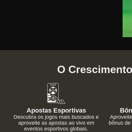
O Crescimento
Apostas Esportivas
Bôn
Descubra os jogos mais buscados e
Aproveite
aproveite as apostas ao vivo em
bônus de
eventos esportivos globais.