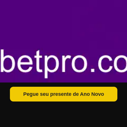
Pegue seu presente de Ano Novo