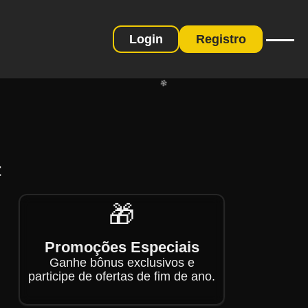
❄
Login
Registro
❄
❄
❄
❄
t
🎁
Promoções Especiais
Ganhe bônus exclusivos e
participe de ofertas de fim de ano.