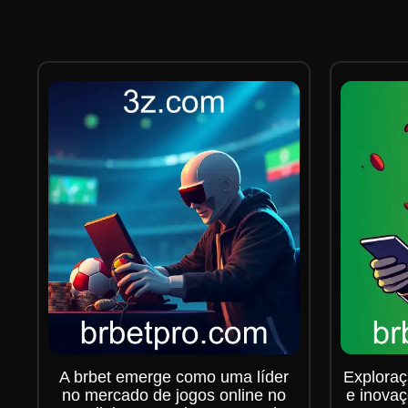
A brbet emerge como uma líder
Exploraç
no mercado de jogos online no
e inova