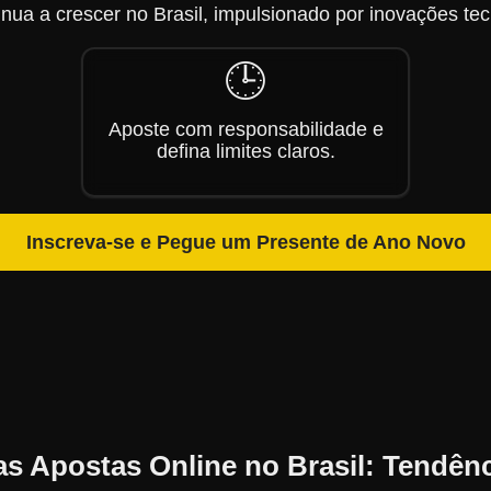
nua a crescer no Brasil, impulsionado por inovações tecn
🕒
Aposte com responsabilidade e
defina limites claros.
Inscreva-se e Pegue um Presente de Ano Novo
s Apostas Online no Brasil: Tendênc