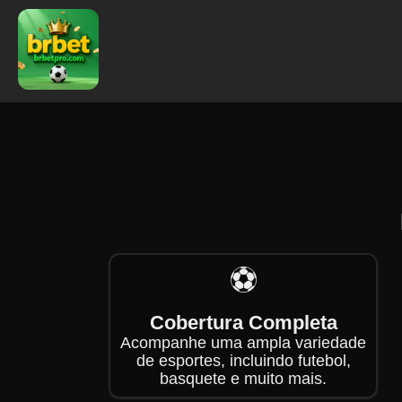
⚽
Cobertura Completa
Acompanhe uma ampla variedade
de esportes, incluindo futebol,
basquete e muito mais.