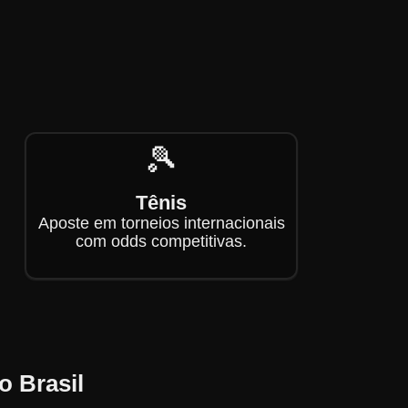
🎾
Tênis
Aposte em torneios internacionais
com odds competitivas.
 Brasil