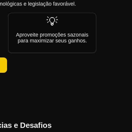
ológicas e legislação favorável.
💡
Aproveite promoções sazonais
para maximizar seus ganhos.
ias e Desafios