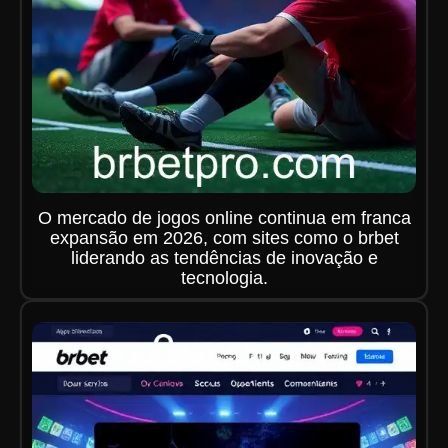
O mercado de jogos online continua em franca
expansão em 2026, com sites como o brbet
liderando as tendências de inovação e
tecnologia.