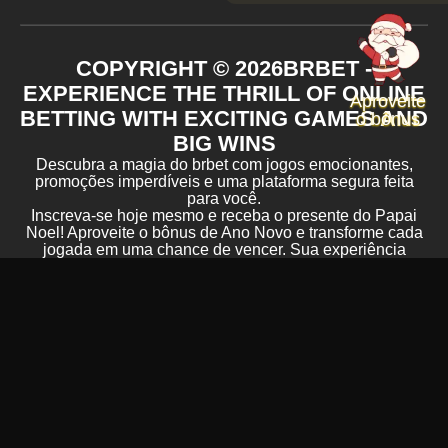
COPYRIGHT ©
2026
BRBET -
EXPERIENCE THE THRILL OF ONLINE
Aproveite
BETTING WITH EXCITING GAMES AND
o bônus
BIG WINS
Descubra a magia do brbet com jogos emocionantes,
promoções imperdíveis e uma plataforma segura feita
para você.
Inscreva-se hoje mesmo e receba o presente do Papai
Noel! Aproveite o bônus de Ano Novo e transforme cada
jogada em uma chance de vencer. Sua experiência
começa agora no brbet!
FORMAS DE PAGAMENTO ACEITAS