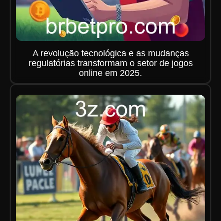
A revolução tecnológica e as mudanças
regulatórias transformam o setor de jogos
online em 2025.