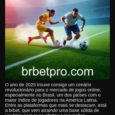
O ano de 2025 trouxe consigo um cenário
revolucionário para o mercado de jogos online,
especialmente no Brasil, um dos países com o
maior índice de jogadores na América Latina.
Entre as plataformas que mais se destacam, está
a brbet, que vem atraindo uma base sólida de