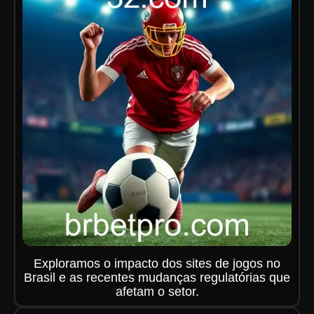
Exploramos o impacto dos sites de jogos no
Brasil e as recentes mudanças regulatórias que
afetam o setor.