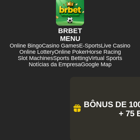
BRBET
MENU
Online Bingo
Casino Games
E-Sports
Live Casino
Online Lottery
Online Poker
Horse Racing
Slot Machines
Sports Betting
Virtual Sports
Notícias da Empresa
Google Map
BÔNUS DE 100
+ 75