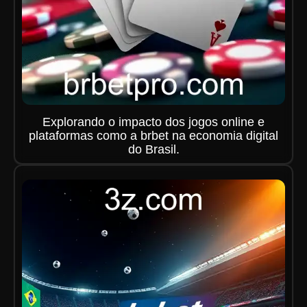
Explorando o impacto dos jogos online e
plataformas como a brbet na economia digital
do Brasil.