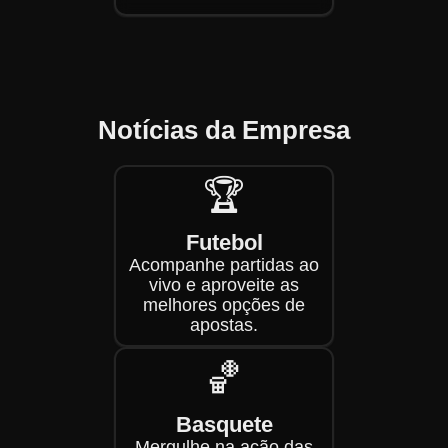
Notícias da Empresa
🏆
Futebol
Acompanhe partidas ao
vivo e aproveite as
melhores opções de
apostas.
🏀
Basquete
Mergulhe na ação das