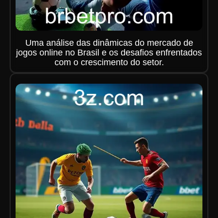
Uma análise das dinâmicas do mercado de
jogos online no Brasil e os desafios enfrentados
com o crescimento do setor.