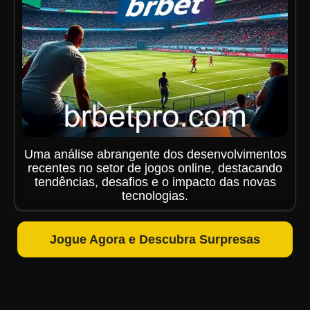
Uma análise abrangente dos desenvolvimentos
recentes no setor de jogos online, destacando
tendências, desafios e o impacto das novas
tecnologias.
Jogue Agora e Descubra Surpresas