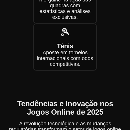
quadras com
estatísticas e análises
exclusivas.
🎾
Tênis
Aposte em torneios
internacionais com odds
competitivas.
Tendências e Inovação nos
Jogos Online de 2025
A revolução tecnológica e as mudanças
regulatórias transformam o setor de jogos online