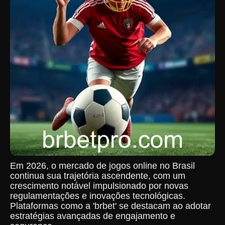
Em 2026, o mercado de jogos online no Brasil
continua sua trajetória ascendente, com um
crescimento notável impulsionado por novas
regulamentações e inovações tecnológicas.
Plataformas como a 'brbet' se destacam ao adotar
estratégias avançadas de engajamento e