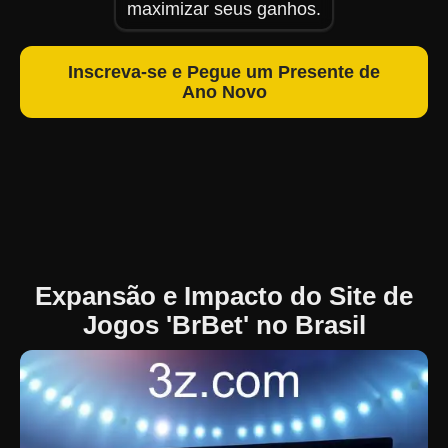
maximizar seus ganhos.
Inscreva-se e Pegue um Presente de
Ano Novo
Expansão e Impacto do Site de
Jogos 'BrBet' no Brasil