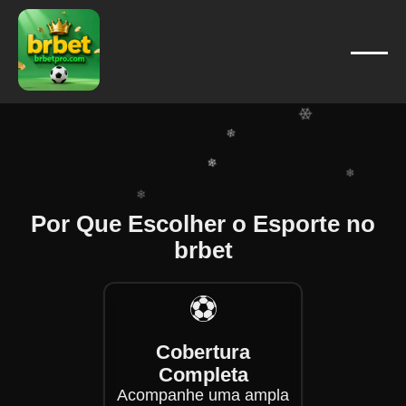
❄
❄
❄
❄
❄
❄
❄
❄
❄
Por Que Escolher o Esporte no
❄
brbet
❄
❄
⚽
Cobertura
Completa
Acompanhe uma ampla