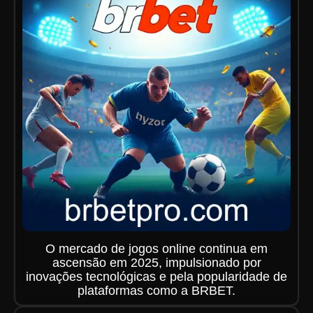
O mercado de jogos online continua em
ascensão em 2025, impulsionado por
inovações tecnológicas e pela popularidade de
plataformas como a BRBET.