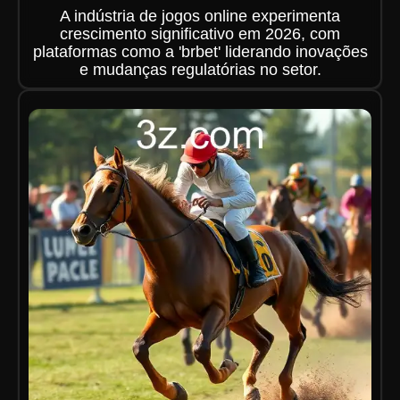
A indústria de jogos online experimenta
crescimento significativo em 2026, com
plataformas como a 'brbet' liderando inovações
e mudanças regulatórias no setor.