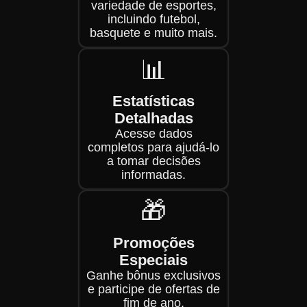
variedade de esportes,
incluindo futebol,
basquete e muito mais.
📊
Estatísticas
Detalhadas
Acesse dados
completos para ajudá-lo
a tomar decisões
informadas.
🎁
Promoções
Especiais
Ganhe bônus exclusivos
e participe de ofertas de
fim de ano.