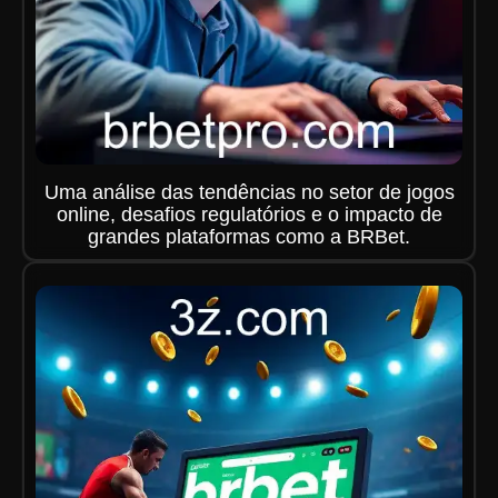
Uma análise das tendências no setor de jogos
online, desafios regulatórios e o impacto de
grandes plataformas como a BRBet.