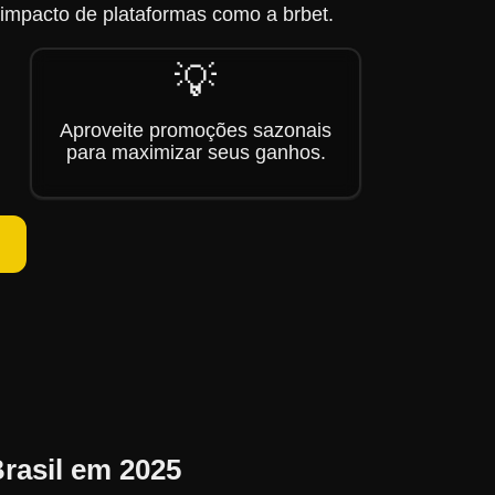
 impacto de plataformas como a brbet.
💡
Aproveite promoções sazonais
para maximizar seus ganhos.
rasil em 2025