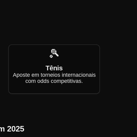
🎾
Tênis
Aposte em torneios internacionais
com odds competitivas.
m 2025