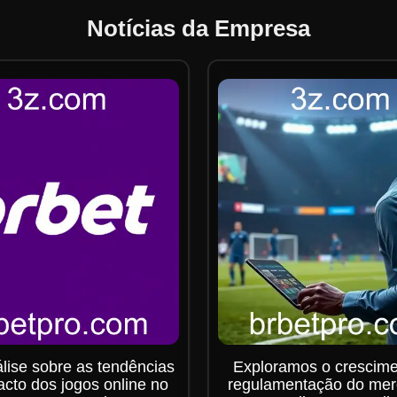
Notícias da Empresa
ise sobre as tendências
Exploramos o crescime
acto dos jogos online no
regulamentação do mer