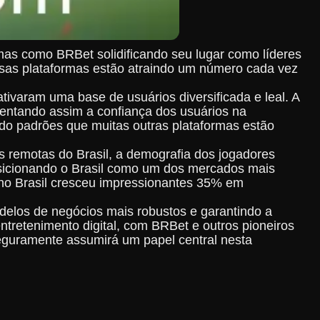
rmas como BRBet solidificando seu lugar como líderes
essas plataformas estão atraindo um número cada vez
ivaram uma base de usuários diversificada e leal. A
entando assim a confiança dos usuários na
ndo padrões que muitas outras plataformas estão
s remotas do Brasil, a demografia dos jogadores
posicionando o Brasil como um dos mercados mais
e no Brasil cresceu impressionantes 35% em
odelos de negócios mais robustos e garantindo a
tretenimento digital, com BRBet e outros pioneiros
seguramente assumirá um papel central nesta