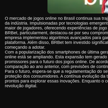
O mercado de jogos online no Brasil continua sua tr
da indústria. Impulsionadas por tecnologias emergent
maior de jogadores, oferecendo experiências de jogo
BRBet, particularment, destacou-se por seu compromi
empresa implementou algoritmos avançados para gara
plataforma. Além disso, BRBet tem investido signifi
começando a adotar.
Com a popularização dos smartphones de última geraç
online está se ampliando. Esta expansão tem gerado 
promissores para o futuro dos jogos online. De acor
comparação ao ano anterior, com previsões de contin
Para o futuro, espera-se que a regulamentação do set
proteção dos consumidores. A contínua evolução da t
prontos para explorar essas inovações. Enquanto o c
revolução digital.