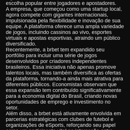
escolha popular entre jogadores e apostadores.
A empresa, que começou como uma startup local,
agora compete com gigantes internacionais,
impulsionada pela flexibilidade e inovação de sua
equipe. A plataforma oferece uma ampla variedade
de jogos, incluindo cassinos ao vivo, esportes
virtuais e apostas esportivas, atraindo um público
diversificado.
Recentemente, a brbet tem expandido seu
portfólio para incluir uma série de jogos
desenvolvidos por criadores independentes
brasileiros. Essa iniciativa não apenas promove
talentos locais, mas também diversifica as ofertas
da plataforma, tornando-a ainda mais atrativa para
diferentes públicos. Economistas observam que
essa expansão tem contribuído significativamente
para a economia digital do Brasil, criando novas
oportunidades de emprego e investimento no
setor.
Além disso, a brbet está ativamente envolvida em
parcerias estratégicas com clubes de futebol e
organizações de eSports, reforçando seu papel