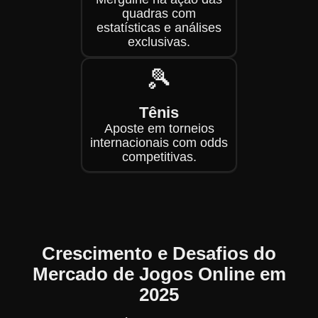
quadras com
estatísticas e análises
exclusivas.
🎾
Tênis
Aposte em torneios
internacionais com odds
competitivas.
Crescimento e Desafios do
Mercado de Jogos Online em
2025