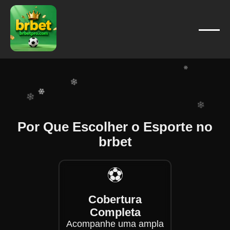
❄
❄
❄
❄
❄
❄
❄
❄
❄
Por Que Escolher o Esporte no
❄
❄
❄
brbet
❄
⚽
Cobertura
Completa
Acompanhe uma ampla