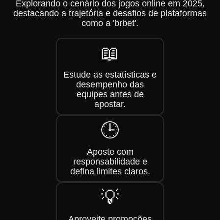
Explorando o cenário dos jogos online em 2025,
destacando a trajetória e desafios de plataformas
como a 'brbet'.
📖
Estude as estatísticas e
desempenho das
equipes antes de
apostar.
🕒
Aposte com
responsabilidade e
defina limites claros.
💡
Aproveite promoções