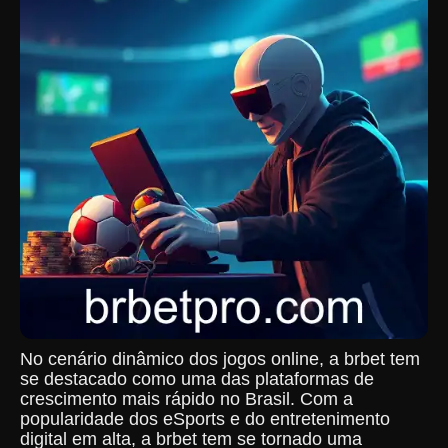
No cenário dinâmico dos jogos online, a brbet tem
se destacado como uma das plataformas de
crescimento mais rápido no Brasil. Com a
popularidade dos eSports e do entretenimento
digital em alta, a brbet tem se tornado uma