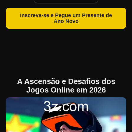
Inscreva-se e Pegue um Presente de
Ano Novo
A Ascensão e Desafios dos
Jogos Online em 2026