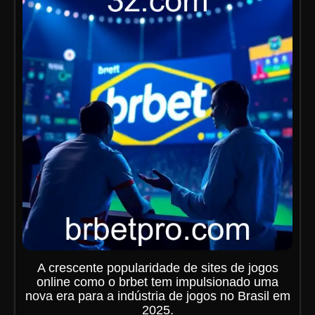
A crescente popularidade de sites de jogos
online como o brbet tem impulsionado uma
nova era para a indústria de jogos no Brasil em
2025.