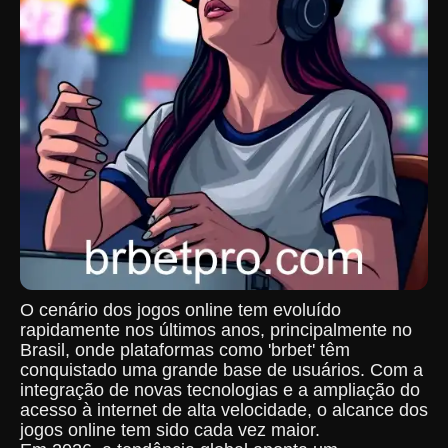
O cenário dos jogos online tem evoluído
rapidamente nos últimos anos, principalmente no
Brasil, onde plataformas como 'brbet' têm
conquistado uma grande base de usuários. Com a
integração de novas tecnologias e a ampliação do
acesso à internet de alta velocidade, o alcance dos
jogos online tem sido cada vez maior.