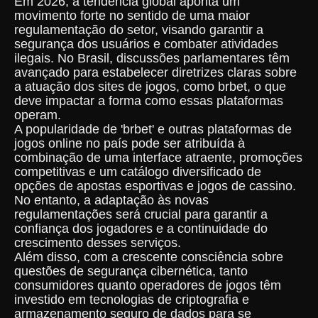
Em 2026, a tendência global aponta um
movimento forte no sentido de uma maior
regulamentação do setor, visando garantir a
segurança dos usuários e combater atividades
ilegais. No Brasil, discussões parlamentares têm
avançado para estabelecer diretrizes claras sobre
a atuação dos sites de jogos, como brbet, o que
deve impactar a forma como essas plataformas
operam.
A popularidade de 'brbet' e outras plataformas de
jogos online no país pode ser atribuída à
combinação de uma interface atraente, promoções
competitivas e um catálogo diversificado de
opções de apostas esportivas e jogos de cassino.
No entanto, a adaptação às novas
regulamentações será crucial para garantir a
confiança dos jogadores e a continuidade do
crescimento desses serviços.
Além disso, com a crescente consciência sobre
questões de segurança cibernética, tanto
consumidores quanto operadores de jogos têm
investido em tecnologias de criptografia e
armazenamento seguro de dados para se