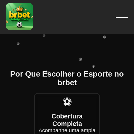
❄
❄
❄
❄
❄
❄
❄
❄
❄
❄
Por Que Escolher o Esporte no
brbet
❄
❄
❄
⚽
Cobertura
Completa
Acompanhe uma ampla