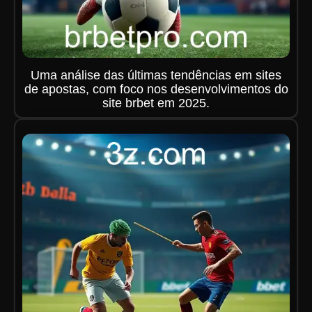
Uma análise das últimas tendências em sites
de apostas, com foco nos desenvolvimentos do
site brbet em 2025.