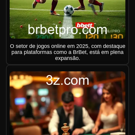
O setor de jogos online em 2025, com destaque
para plataformas como a BrBet, está em plena
expansão.