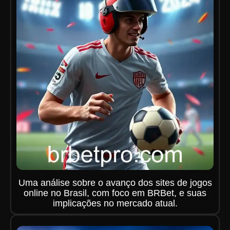
Uma análise sobre o avanço dos sites de jogos
online no Brasil, com foco em BRBet, e suas
implicações no mercado atual.