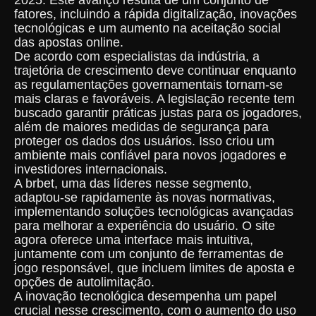
2025. Este avanço resulta de um conjunto de
fatores, incluindo a rápida digitalização, inovações
tecnológicas e um aumento na aceitação social
das apostas online.
De acordo com especialistas da indústria, a
trajetória de crescimento deve continuar enquanto
as regulamentações governamentais tornam-se
mais claras e favoráveis. A legislação recente tem
buscado garantir práticas justas para os jogadores,
além de maiores medidas de segurança para
proteger os dados dos usuários. Isso criou um
ambiente mais confiável para novos jogadores e
investidores internacionais.
A brbet, uma das líderes nesse segmento,
adaptou-se rapidamente às novas normativas,
implementando soluções tecnológicas avançadas
para melhorar a experiência do usuário. O site
agora oferece uma interface mais intuitiva,
juntamente com um conjunto de ferramentas de
jogo responsável, que incluem limites de aposta e
opções de autolimitação.
A inovação tecnológica desempenha um papel
crucial nesse crescimento, com o aumento do uso