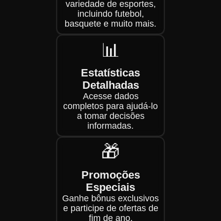
variedade de esportes,
incluindo futebol,
basquete e muito mais.
📊
Estatísticas
Detalhadas
Acesse dados
completos para ajudá-lo
a tomar decisões
informadas.
🎁
Promoções
Especiais
Ganhe bônus exclusivos
e participe de ofertas de
fim de ano.