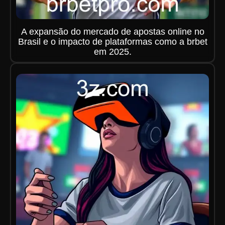
A expansão do mercado de apostas online no
Brasil e o impacto de plataformas como a brbet
em 2025.