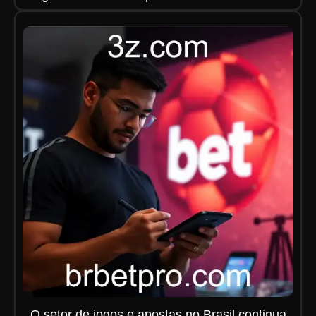
O setor de jogos e apostas no Brasil continua