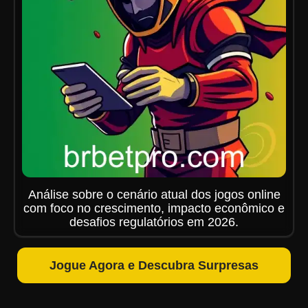
Análise sobre o cenário atual dos jogos online
com foco no crescimento, impacto econômico e
desafios regulatórios em 2026.
Jogue Agora e Descubra Surpresas