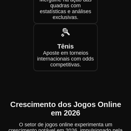
quadras com
estatísticas e análises
exclusivas.
🎾
Tênis
Aposte em torneios
internacionais com odds
competitivas.
Crescimento dos Jogos Online
em 2026
O setor de jogos online experimenta um
crescimento notável em 2026, impulsionado pela