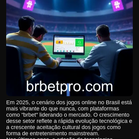
Em 2025, o cenário dos jogos online no Brasil está
mais vibrante do que nunca, com plataformas
como "brbet" liderando o mercado. O crescimento
desse setor reflete a rápida evolução tecnológica e
a crescente aceitação cultural dos jogos como
forma de entretenimento mainstream.