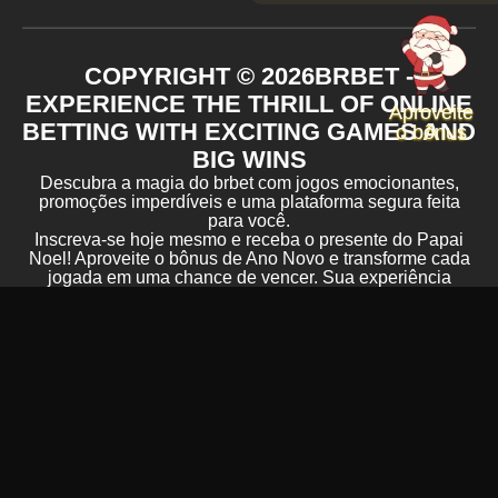
COPYRIGHT ©
2026
BRBET -
EXPERIENCE THE THRILL OF ONLINE
Aproveite
BETTING WITH EXCITING GAMES AND
o bônus
BIG WINS
Descubra a magia do brbet com jogos emocionantes,
promoções imperdíveis e uma plataforma segura feita
para você.
Inscreva-se hoje mesmo e receba o presente do Papai
Noel! Aproveite o bônus de Ano Novo e transforme cada
jogada em uma chance de vencer. Sua experiência
começa agora no brbet!
FORMAS DE PAGAMENTO ACEITAS