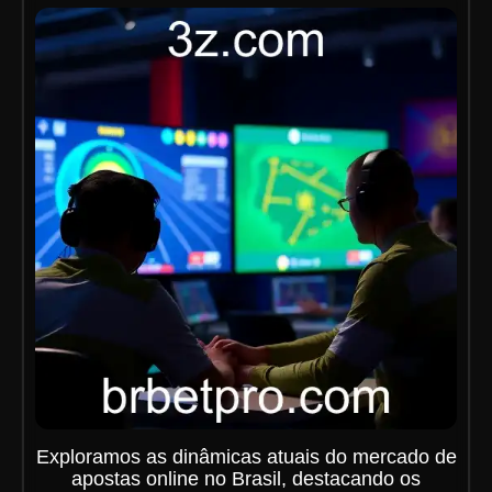
Exploramos as dinâmicas atuais do mercado de
apostas online no Brasil, destacando os