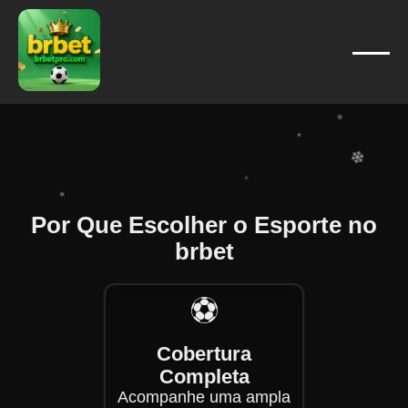
❄
❄
❄
❄
❄
❄
❄
❄
Por Que Escolher o Esporte no
❄
❄
brbet
❄
⚽
Cobertura
Completa
Acompanhe uma ampla