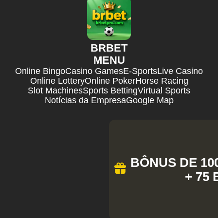
BRBET
MENU
Online Bingo
Casino Games
E-Sports
Live Casino
Online Lottery
Online Poker
Horse Racing
Slot Machines
Sports Betting
Virtual Sports
Notícias da Empresa
Google Map
BÔNUS DE 100
+ 75