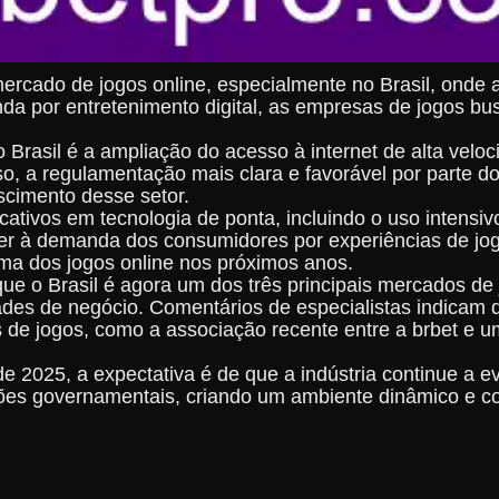
mercado de jogos online, especialmente no Brasil, onde
 por entretenimento digital, as empresas de jogos busc
Brasil é a ampliação do acesso à internet de alta vel
sso, a regulamentação mais clara e favorável por parte 
scimento desse setor.
tivos em tecnologia de ponta, incluindo o uso intensivo d
er à demanda dos consumidores por experiências de jogo
ma dos jogos online nos próximos anos.
e o Brasil é agora um dos três principais mercados de j
es de negócio. Comentários de especialistas indicam q
 de jogos, como a associação recente entre a brbet e u
2025, a expectativa é de que a indústria continue a 
ões governamentais, criando um ambiente dinâmico e co