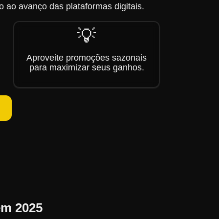
 ao avanço das plataformas digitais.
💡
Aproveite promoções sazonais
para maximizar seus ganhos.
em 2025