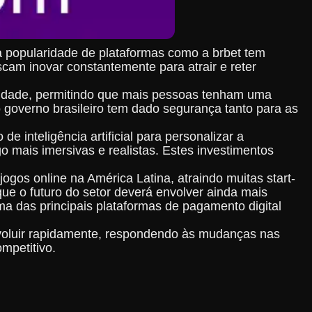
 a popularidade de plataformas como a brbet tem
am inovar constantemente para atrair e reter
ocidade, permitindo que mais pessoas tenham uma
do governo brasileiro tem dado segurança tanto para as
e inteligência artificial para personalizar a
 mais imersivas e realistas. Estes investimentos
ogos online na América Latina, atraindo muitas start-
ue o futuro do setor deverá envolver ainda mais
ma das principais plataformas de pagamento digital
evoluir rapidamente, respondendo às mudanças nas
mpetitivo.