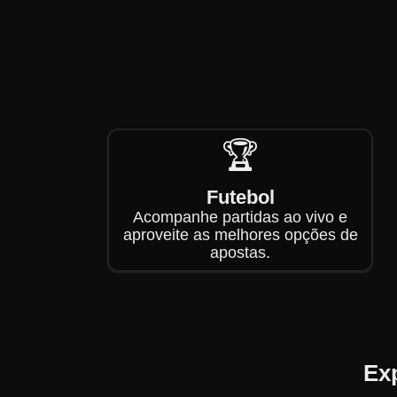
🏆
Futebol
Acompanhe partidas ao vivo e
aproveite as melhores opções de
apostas.
Ex